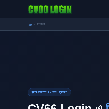
নিবন্ধন
হোম
বাংলাদেশের #১ গেমিং প্ল্যাটফর্ম
CV66 Login-এ