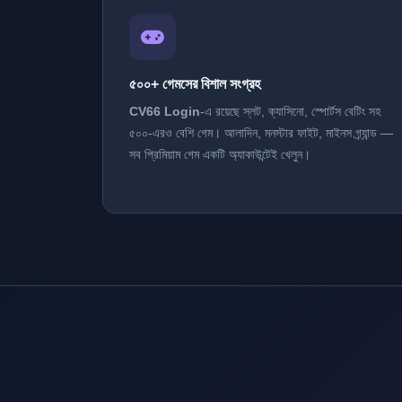
৫০০+ গেমসের বিশাল সংগ্রহ
CV66 Login
-এ রয়েছে স্লট, ক্যাসিনো, স্পোর্টস বেটিং সহ
৫০০-এরও বেশি গেম। আলাদিন, মনস্টার ফাইট, মাইনস গ্র্যান্ড —
সব প্রিমিয়াম গেম একটি অ্যাকাউন্টেই খেলুন।