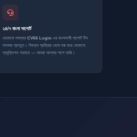
২৪/৭ বাংলা সাপোর্ট
যেকোনো সমস্যায়
CV66 Login
-এর বাংলাভাষী সাপোর্ট টিম
সবসময় প্রস্তুত। নিবন্ধন প্রক্রিয়া থেকে শুরু করে যেকোনো
প্রযুক্তিগত সহায়তা — আমরা আপনার পাশে আছি।