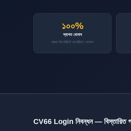
১০০%
স্বাগত বোনাস
প্রথম ডিপোজিটে সমপরিমাণ বোনাস
CV66 Login নিবন্ধন — বিস্তারিত 