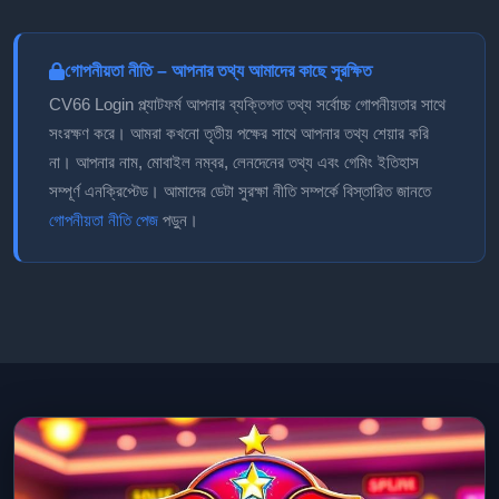
গোপনীয়তা নীতি – আপনার তথ্য আমাদের কাছে সুরক্ষিত
CV66 Login প্ল্যাটফর্ম আপনার ব্যক্তিগত তথ্য সর্বোচ্চ গোপনীয়তার সাথে
সংরক্ষণ করে। আমরা কখনো তৃতীয় পক্ষের সাথে আপনার তথ্য শেয়ার করি
না। আপনার নাম, মোবাইল নম্বর, লেনদেনের তথ্য এবং গেমিং ইতিহাস
সম্পূর্ণ এনক্রিপ্টেড। আমাদের ডেটা সুরক্ষা নীতি সম্পর্কে বিস্তারিত জানতে
গোপনীয়তা নীতি পেজ
পড়ুন।