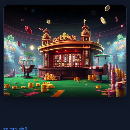
শুরু করুন আজই