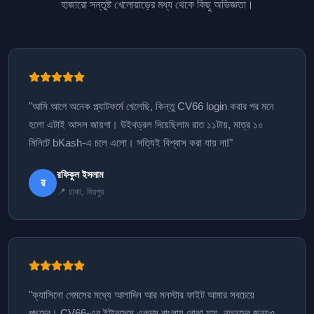
হাজারো সন্তুষ্ট খেলোয়াড়ের মধ্য থেকে কিছু অভিজ্ঞতা।
"আমি আগে অনেক প্ল্যাটফর্মে খেলেছি, কিন্তু CV66 login করার পর মনে
হলো এটাই আসল জায়গা। উইথড্রল দিয়েছিলাম রাত ১১টায়, মাত্র ১০
মিনিটে bKash-এ চলে এলো। সত্যিই বিশ্বাস করা যায় না!"
রফিকুল ইসলাম
র
📍 ঢাকা, মিরপুর
"ক্যাসিনো গেমসের মধ্যে আলাদিন আর মনস্টার ফাইট আমার সবচেয়ে
পছন্দের। CV66-এর ইন্টারফেস একদম বাংলায় বোঝা যায়, নতুনদের জন্যও