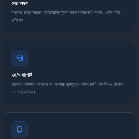
সেরা অডস
বাজারের মধ্যে সবচেয়ে প্রতিযোগিতামূলক অডস অফার করি আমরা। বেশি বাজি,
বেশি জয়।
২৪/৭ সাপোর্ট
যেকোনো সমস্যায় আমাদের দল সবসময় প্রস্তুত। লাইভ চ্যাট, ইমেইল – যেভাবে
চান সাহায্য নিন।