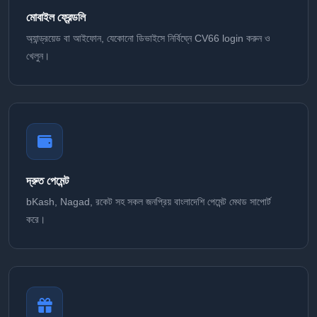
মোবাইল ফ্রেন্ডলি
অ্যান্ড্রয়েড বা আইফোন, যেকোনো ডিভাইসে নির্বিঘ্নে CV66 login করুন ও
খেলুন।
দ্রুত পেমেন্ট
bKash, Nagad, রকেট সহ সকল জনপ্রিয় বাংলাদেশি পেমেন্ট মেথড সাপোর্ট
করে।