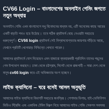
CV66 Login – বাংলাদেশের অনলাইন গেমিং জগতে
নতুন অধ্যায়
অনলাইন গেমিং এখন বাংলাদেশে শুধু বিনোদনের মাধ্যম নয়, এটি অনেকের কাছে আয়ের
একটি বাড়তি পথও হয়ে উঠেছে। তবে সঠিক প্ল্যাটফর্ম বেছে নেওয়াটা সবচেয়ে
গুরুত্বপূর্ণ।
CV66 login
প্ল্যাটফর্ম সেই বিশ্বাসযোগ্যতার জায়গায় দাঁড়িয়ে আছে,
যেখানে প্রতিটি খেলোয়াড় নিশ্চিন্তে খেলতে পারেন।
আমাদের প্ল্যাটফর্মে যোগ দিয়েছেন এমন হাজারো ব্যবহারকারী প্রতিদিন তাদের পছন্দের
গেম উপভোগ করছেন। ঢাকা থেকে চট্টগ্রাম, সিলেট থেকে রাজশাহী – সারা দেশ থেকে
মানুষ
cv66 login
করে এই অভিজ্ঞতার অংশ হচ্ছেন।
লাইভ ক্যাসিনো – ঘরে বসেই আসল অনুভূতি
আমাদের লাইভ ক্যাসিনো বিভাগটি সবচেয়ে জনপ্রিয়। পেশাদার ডিলার, হাই-ডেফিনিশন
ভিডিও স্ট্রিমিং এবং একাধিক টেবিল বিকল্প নিয়ে আমাদের লাইভ গেমিং সেকশন সবসময়