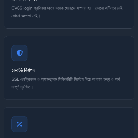
CV66 login প্রক্রিয়া মাত্র কয়েক সেকেন্ডে সম্পন্ন হয়। কোনো জটিলতা নেই,
কোনো অপেক্ষা নেই।
১০০% নিরাপদ
SSL এনক্রিপশন ও অ্যাডভান্সড সিকিউরিটি সিস্টেম দিয়ে আপনার তথ্য ও অর্থ
সম্পূর্ণ সুরক্ষিত।