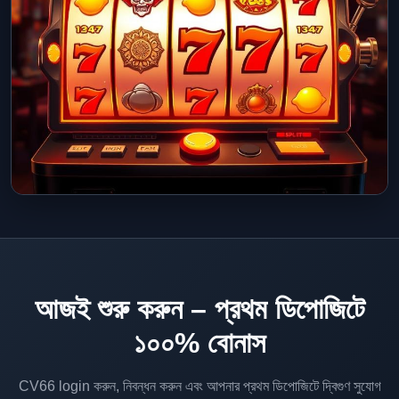
আজই শুরু করুন – প্রথম ডিপোজিটে
১০০% বোনাস
CV66 login করুন, নিবন্ধন করুন এবং আপনার প্রথম ডিপোজিটে দ্বিগুণ সুযোগ