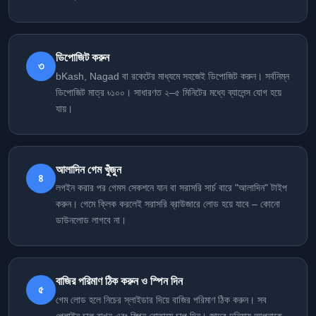
ডিপোজিট করুন
৩
bKash, Nagad বা রকেটের মাধ্যমে সহজেই ডিপোজিট করুন। সর্বনিম্ন
ডিপোজিট মাত্র ৳১০০। সাধারণত ২–৫ মিনিটের মধ্যে ব্যালেন্স যোগ হয়ে
যায়।
আলাদিন গেম খুঁজুন
৪
লগইন করার পর গেমস সেকশনে যান বা সরাসরি সার্চ বারে "আলাদিন" টাইপ
করুন। গেমে ক্লিক করলেই সরাসরি ব্রাউজারে লোড হয়ে যাবে – কোনো
ডাউনলোড লাগবে না।
বাজির পরিমাণ ঠিক করুন ও স্পিন দিন
৫
গেম লোড হলে নিচের স্লাইডার দিয়ে বাজির পরিমাণ ঠিক করুন। সব
পেলাইন চালু রাখুন এবং স্পিন বোতামে চাপ দিন। জাদুর দুনিয়ায় আপনাকে