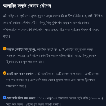
আলাদিন স্লটে জেতার কৌশল
এটা সত্যি যে স্লট গেম মূলত র‍্যান্ডম নম্বর জেনারেটরের উপর নির্ভর করে, তাই "নিশ্চিত
জেতার" কোনো কৌশল নেই। কিন্তু কিছু বুদ্ধিমান অভ্যাস আপনার খেলার
অভিজ্ঞতাকে অনেক বেশি উপভোগ্য করে তুলতে পারে এবং ব্যালেন্স দীর্ঘস্থায়ী করতে
পারে।
সর্বোচ্চ পেলাইন চালু রাখুন:
আলাদিন স্লটে সব ২৫টি পেলাইন চালু রাখলে জয়ের
সম্ভাবনা সবচেয়ে বেশি থাকে। পেলাইন কমালে বাজির পরিমাণ কমে, কিন্তু বোনাস
ট্রিগার হওয়ার সুযোগও কমে যায়।
বাজেট ভাগ করুন সেশনে:
মোট বাজেটকে ৫–১০টি সেশনে ভাগ করুন। একটি সেশনে
সব শেষ করবেন না। এতে বেশি সময় খেলার সুযোগ পাবেন এবং বোনাস ট্রিগারের
সম্ভাবনাও বাড়ে।
ছোট বাজি দিয়ে শুরু করুন:
CV66 login-এ প্রথমবার খেললে ছোট বাজি (৳১০–৳২০)
দিয়ে শুরু করুন। গেমের ছন্দ বুঝলে তারপর বাড়ান।