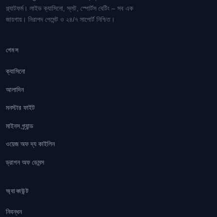
প্ল্যাটফর্ম। লাইভ ক্যাসিনো, স্লট, স্পোর্টস বেটিং – সব এক
জায়গায়। নিরাপদ পেমেন্ট ও ২৪/৭ সাপোর্ট নিশ্চিত।
গেমস
ক্যাসিনো
আলাদিন
মনস্টার ফাইট
মাইনস গ্র্যান্ড
ওয়েজ অফ দ্য কাইলিন
ড্রাগন অফ ডেমন্স
অ্যাকাউন্ট
নিবন্ধন