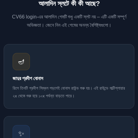
আলাদিন স্লটে কী কী আছে?
CV66 login-এর আলাদিন গেমটি শুধু একটি স্লট নয় – এটি একটি সম্পূর্ণ
অভিজ্ঞতা। জেনে নিন এই গেমের অনন্য বৈশিষ্ট্যগুলো।
🪔
জাদুর প্রদীপ বোনাস
রিলে তিনটি প্রদীপ সিম্বল পড়লেই বোনাস রাউন্ড শুরু হয়। এই রাউন্ডে মাল্টিপ্লায়ার
২x থেকে শুরু হয়ে ১০x পর্যন্ত বাড়তে পারে।
✨