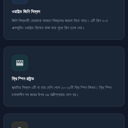
ওয়াইল্ড জিনি সিম্বল
জিনি সিম্বলটি যেকোনো সাধারণ সিম্বলের জায়গা নিতে পারে। এটি রিল ৩-এ
এক্সপান্ডিং ওয়াইল্ড হিসেবে কাজ করে পুরো রিল ঢেকে দেয়।
🎰
ফ্রি স্পিন রাউন্ড
স্ক্যাটার সিম্বল ৩টি বা তার বেশি পেলে ১০–১৫টি ফ্রি স্পিন মিলবে। ফ্রি স্পিন
চলাকালীন সব জয়ের উপর ৩x মাল্টিপ্লায়ার যোগ হয়।