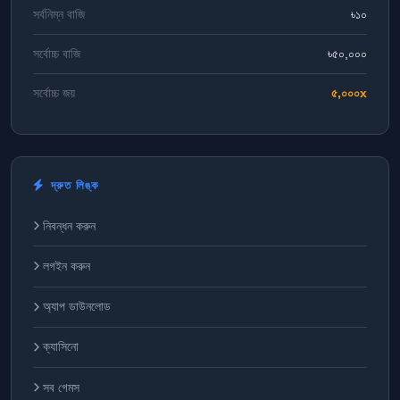
সর্বনিম্ন বাজি
৳১০
সর্বোচ্চ বাজি
৳৫০,০০০
সর্বোচ্চ জয়
৫,০০০x
দ্রুত লিঙ্ক
নিবন্ধন করুন
লগইন করুন
অ্যাপ ডাউনলোড
ক্যাসিনো
সব গেমস