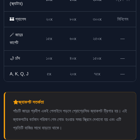
(স্ক্যাটার)
🏰 প্যালেস
২০x
৮০x
৩০০x
মিনিগেম
🪄 জাদুর
১৫x
৬০x
২৫০x
—
কার্পেট
🌙 চাঁদ
১০x
৪০x
১৫০x
—
A, K, Q, J
৫x
২০x
৭৫x
—
জ্যাকপট সতর্কতা
পাঁচটি জাদুর প্রদীপ একই পেলাইনে পড়লে প্রোগ্রেসিভ জ্যাকপট ট্রিগার হয়। এই
জ্যাকপটের বর্তমান পরিমাণ গেম লোড হওয়ার সময় স্ক্রিনে দেখানো হয় এবং এটি
প্রতিটি বাজির সাথে বাড়তে থাকে।