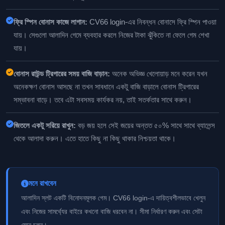
ফ্রি স্পিন বোনাস কাজে লাগান:
CV66 login-এর নিবন্ধন বোনাসে ফ্রি স্পিন পাওয়া
যায়। সেগুলো আলাদিন গেমে ব্যবহার করলে নিজের টাকা ঝুঁকিতে না ফেলে গেম শেখা
যায়।
বোনাস রাউন্ড ট্রিগারের সময় বাজি বাড়ান:
অনেক অভিজ্ঞ খেলোয়াড় মনে করেন যখন
অনেকক্ষণ বোনাস আসছে না তখন সাবধানে একটু বাজি বাড়ালে বোনাস ট্রিগারের
সম্ভাবনা বাড়ে। তবে এটা সবসময় কার্যকর নয়, তাই সতর্কতার সাথে করুন।
জিতলে একটু সরিয়ে রাখুন:
বড় জয় হলে সেই জয়ের অন্তত ৫০% সাথে সাথে ব্যালেন্স
থেকে আলাদা করুন। এতে হাতে কিছু না কিছু থাকার নিশ্চয়তা থাকে।
মনে রাখবেন
আলাদিন স্লট একটি বিনোদনমূলক গেম। CV66 login-এ দায়িত্বশীলভাবে খেলুন
এবং নিজের সামর্থ্যের বাইরে কখনো বাজি ধরবেন না। সীমা নির্ধারণ করুন এবং সেটা
মেনে চলুন।