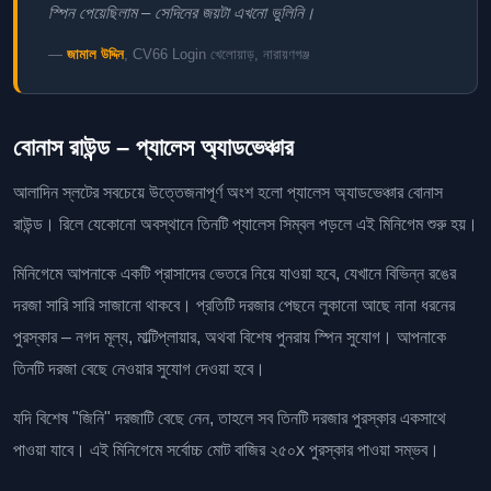
স্পিন পেয়েছিলাম – সেদিনের জয়টা এখনো ভুলিনি।
—
জামাল উদ্দিন
, CV66 Login খেলোয়াড়, নারায়ণগঞ্জ
বোনাস রাউন্ড – প্যালেস অ্যাডভেঞ্চার
আলাদিন স্লটের সবচেয়ে উত্তেজনাপূর্ণ অংশ হলো প্যালেস অ্যাডভেঞ্চার বোনাস
রাউন্ড। রিলে যেকোনো অবস্থানে তিনটি প্যালেস সিম্বল পড়লে এই মিনিগেম শুরু হয়।
মিনিগেমে আপনাকে একটি প্রাসাদের ভেতরে নিয়ে যাওয়া হবে, যেখানে বিভিন্ন রঙের
দরজা সারি সারি সাজানো থাকবে। প্রতিটি দরজার পেছনে লুকানো আছে নানা ধরনের
পুরস্কার – নগদ মূল্য, মাল্টিপ্লায়ার, অথবা বিশেষ পুনরায় স্পিন সুযোগ। আপনাকে
তিনটি দরজা বেছে নেওয়ার সুযোগ দেওয়া হবে।
যদি বিশেষ "জিনি" দরজাটি বেছে নেন, তাহলে সব তিনটি দরজার পুরস্কার একসাথে
পাওয়া যাবে। এই মিনিগেমে সর্বোচ্চ মোট বাজির ২৫০x পুরস্কার পাওয়া সম্ভব।