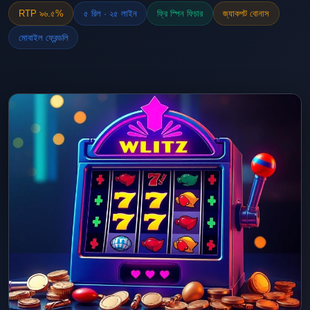
RTP ৯৬.৫%
৫ রিল · ২৫ লাইন
ফ্রি স্পিন ফিচার
জ্যাকপট বোনাস
মোবাইল ফ্রেন্ডলি