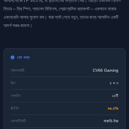
আলাদিনের RTP ৯৬.৫%, যা প্ল্যাটফর্মের অন্যতম সেরা। এছাড়া একাধিক বোনাস
ফিচার – ফ্রি স্পিন, প্যালেস মিনিগেম, প্রোগ্রেসিভ জ্যাকপট – একসাথে থাকায়
একঘেয়েমি আসার সুযোগ কম। যারা স্লট গেমে নতুন, তাদের জন্য আলাদিন একটি
আদর্শ শুরুর জায়গা।
গেম তথ্য
প্রদানকারী
CV66 Gaming
রিল
৫ × ৩
পেলাইন
২৫টি
RTP
৯৬.৫%
ভোলাটিলিটি
মাঝারি-উচ্চ