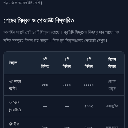
গড় থেকে অনেকটাই বেশি।
গেমের সিম্বল ও পেআউট বিস্তারিত
আলাদিন স্লটে মোট ১২টি সিম্বল রয়েছে। প্রতিটি সিম্বলের নিজস্ব মান আছে এবং
সঠিক সমন্বয়ে বিশাল জয় সম্ভব। নিচে মূল সিম্বলগুলোর পেআউট দেখুন।
৩টি
৪টি
৫টি
বিশেষ
সিম্বল
মিলিয়ে
মিলিয়ে
মিলিয়ে
ফিচার
🪔 জাদুর
বোনাস
৫০x
২০০x
১০০০x
প্রদীপ
রাউন্ড
✨ জিনি
—
—
৫০০x
এক্সপান্ডিং
(ওয়াইল্ড)
💎 হীরা
১০x
৫০x
২০০x
ফ্রি স্পিন