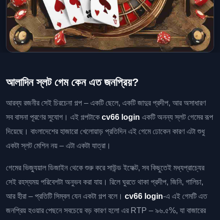
আলাদিন স্লট গেম কেন এত জনপ্রিয়?
আরব্য রজনীর সেই চিরচেনা গল্প – একটি ছেলে, একটি জাদুর প্রদীপ, আর অসাধারণ
সব বাসনা পূরণের সুযোগ। এই গল্পটাকে
cv66 login
একটি অনন্য স্লট গেমের রূপ
দিয়েছে। বাংলাদেশের হাজারো খেলোয়াড় প্রতিদিন এই গেমে ঢোকেন কারণ এটা শুধু
একটা স্লট মেশিন নয় – এটা একটা যাত্রা।
গেমের ভিজ্যুয়াল ডিজাইন থেকে শুরু করে সাউন্ড ইফেক্ট, সব কিছুতেই মধ্যপ্রাচ্যের
সেই রহস্যময় পরিবেশটা অনুভব করা যায়। রিলে ঘুরতে থাকা প্রদীপ, জিনি, গালিচা,
আর হীরা – প্রতিটি সিম্বল যেন একটা গল্প বলে।
cv66 login
-এ এই গেমটি এত
জনপ্রিয় হওয়ার পেছনে সবচেয়ে বড় কারণ হলো এর RTP – ৯৬.৫%, যা বাজারের