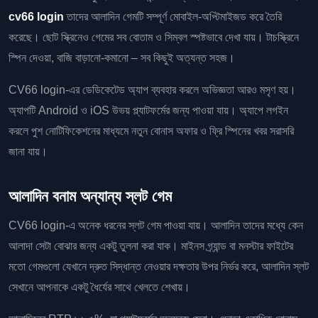
cv66 login
তাদের আলাদিন গেমটি সম্পূর্ণ মোবাইল-অপ্টিমাইজড করে তৈরি
করেছে। ছোট স্ক্রিনেও গেমের সব বোতাম ও সিম্বল স্পষ্টভাবে দেখা যায়। টাচস্ক্রিনে
স্পিন দেওয়া, বাজি বাড়ানো-কমানো – সব কিছুই অত্যন্ত সহজ।
CV66 login-এর ডেডিকেটেড অ্যাপ ব্যবহার করলে অভিজ্ঞতা আরও মসৃণ হয়।
অ্যাপটি Android ও iOS উভয় প্ল্যাটফর্মের জন্য পাওয়া যায়। অ্যাপে লগইন
করলে পুশ নোটিফিকেশনের মাধ্যমে নতুন বোনাস অফার ও ফ্রি স্পিনের খবর সরাসরি
জানা যায়।
আলাদিন বনাম অন্যান্য স্লট গেম
CV66 login-এ অনেক ধরনের স্লট গেম পাওয়া যায়। আলাদিন তাদের মধ্যে কেন
আলাদা সেটা বোঝার জন্য একটু তুলনা করা যাক। মাইনস গ্র্যান্ড বা মনস্টার ফাইটের
মতো গেমগুলো যেখানে দ্রুত সিদ্ধান্ত নেওয়ার দক্ষতার উপর নির্ভর করে, আলাদিন স্লট
সেখানে আপনাকে একটু ধৈর্যের সাথে খেলতে শেখায়।