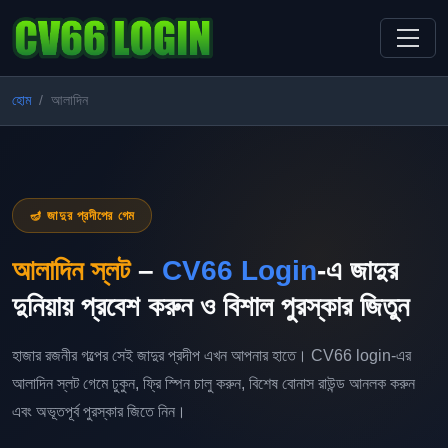
হোম
আলাদিন
🪔 জাদুর প্রদীপের গেম
আলাদিন স্লট
–
CV66 Login
-এ জাদুর
দুনিয়ায় প্রবেশ করুন ও বিশাল পুরস্কার জিতুন
হাজার রজনীর গল্পের সেই জাদুর প্রদীপ এখন আপনার হাতে। CV66 login-এর
আলাদিন স্লট গেমে ঢুকুন, ফ্রি স্পিন চালু করুন, বিশেষ বোনাস রাউন্ড আনলক করুন
এবং অভূতপূর্ব পুরস্কার জিতে নিন।