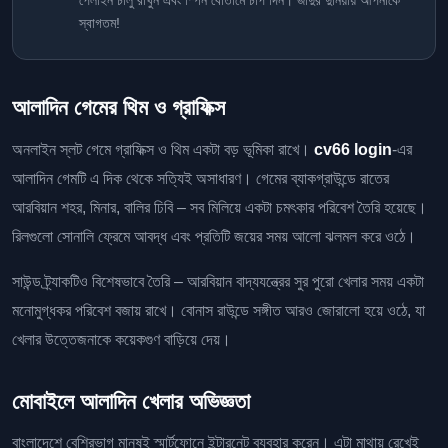
স্বাগতম!
আলাদিন গেমের থিম ও গ্রাফিক্স
অনলাইন স্লট গেমে গ্রাফিক্স ও থিম একটা বড় ভূমিকা রাখে।
cv66 login
-এর
আলাদিন গেমটি এ দিক থেকে সত্যিই অসাধারণ। গেমের ব্যাকগ্রাউন্ডে রাতের
আরবিয়ান শহর, মিনার, বালির ঢিবি – সব মিলিয়ে একটা চমৎকার পরিবেশ তৈরি হয়েছে।
রিলগুলো সোনালি ফ্রেমে আবদ্ধ এবং প্রতিটি জয়ের সময় আলো ঝলমল করে ওঠে।
সাউন্ড ট্র্যাকটিও বিশেষভাবে তৈরি – আরবিয়ান বাদ্যযন্ত্রের সুর পুরো খেলার সময় একটা
মনোমুগ্ধকর পরিবেশ বজায় রাখে। বোনাস রাউন্ডে সঙ্গীত আরও জোরালো হয়ে ওঠে, যা
খেলার উত্তেজনাকে কয়েকগুণ বাড়িয়ে দেয়।
মোবাইলে আলাদিন খেলার অভিজ্ঞতা
বাংলাদেশে বেশিরভাগ মানুষই স্মার্টফোনে ইন্টারনেট ব্যবহার করেন। এটা মাথায় রেখেই